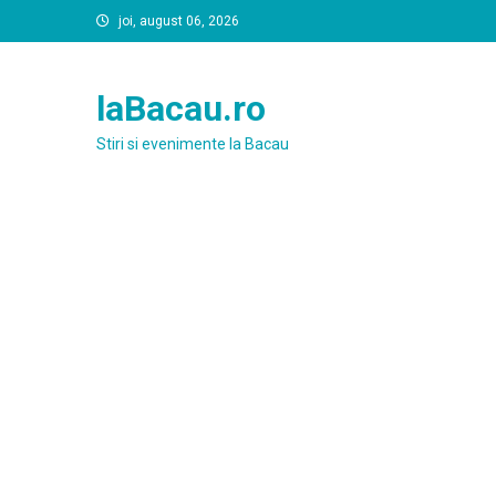
Skip
joi, august 06, 2026
to
content
laBacau.ro
Stiri si evenimente la Bacau