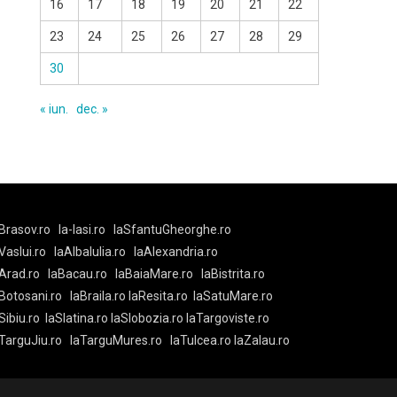
16
17
18
19
20
21
22
23
24
25
26
27
28
29
30
« iun.
dec. »
Brasov.ro
la-Iasi.ro
laSfantuGheorghe.ro
aVaslui.ro
laAlbaIulia.ro
laAlexandria.ro
Arad.ro
laBacau.ro
laBaiaMare.ro
laBistrita.ro
Botosani.ro
laBraila.ro
laResita.ro
laSatuMare.ro
Sibiu.ro
laSlatina.ro
laSlobozia.ro
laTargoviste.ro
aTarguJiu.ro
laTarguMures.ro
laTulcea.ro
laZalau.ro