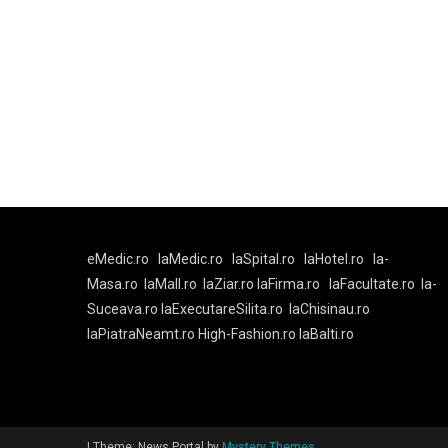
eMedic.ro
laMedic.ro
laSpital.ro
laHotel.ro
la-
Masa.ro
laMall.ro
laZiar.ro
laFirma.ro
laFacultate.ro
la-
Suceava.ro
laExecutareSilita.ro
laChisinau.ro
laPiatraNeamt.ro
High-Fashion.ro
laBalti.ro
|
Theme: News Portal by
Mystery Themes
.