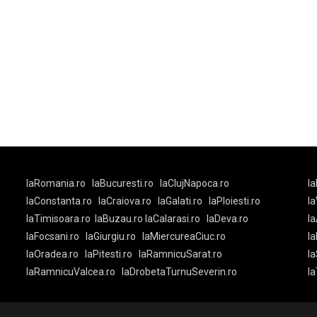
laRomania.ro
laBucuresti.ro
laClujNapoca.ro
la
laConstanta.ro
laCraiova.ro
laGalati.ro
laPloiesti.ro
l
laTimisoara.ro
laBuzau.ro
laCalarasi.ro
laDeva.ro
la
laFocsani.ro
laGiurgiu.ro
laMiercureaCiuc.ro
la
laOradea.ro
laPitesti.ro
laRamnicuSarat.ro
la
laRamnicuValcea.ro
laDrobetaTurnuSeverin.ro
l