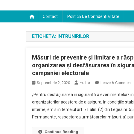
Contact
Politică De Confidențialitate
ETICHETĂ:
INTRUNIRILOR
Măsuri de prevenire și limitare a răs
organizarea și desfășurarea în siguran
campaniei electorale
Editor
O
Septembrie 2, 2020
Leave A Comment
M
„Pentru desfășurarea în siguranță a evenimentelor/ întru
D
organizatorilor acestora de a asigura, în condițiile stabi
P
interne, emis în temeiul art. 71 alin. (2) din Legea nr. 5
Ș
Permanente, respectarea următoarelor măsuri: a) purt
L
R
Continue Reading