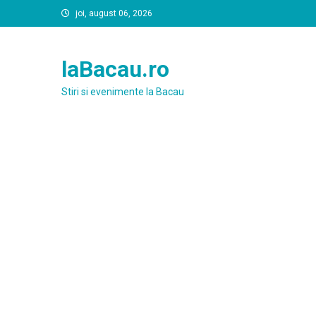
Skip
joi, august 06, 2026
to
content
laBacau.ro
Stiri si evenimente la Bacau