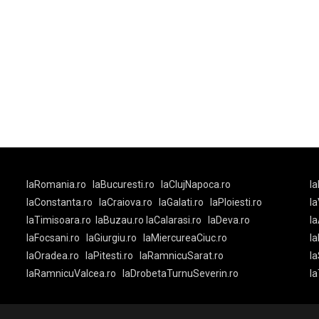
laRomania.ro
laBucuresti.ro
laClujNapoca.ro
la
laConstanta.ro
laCraiova.ro
laGalati.ro
laPloiesti.ro
l
laTimisoara.ro
laBuzau.ro
laCalarasi.ro
laDeva.ro
la
laFocsani.ro
laGiurgiu.ro
laMiercureaCiuc.ro
la
laOradea.ro
laPitesti.ro
laRamnicuSarat.ro
la
laRamnicuValcea.ro
laDrobetaTurnuSeverin.ro
l