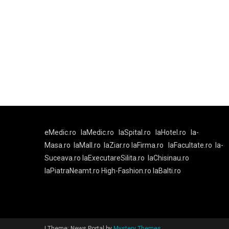
eMedic.ro
laMedic.ro
laSpital.ro
laHotel.ro
la-
Masa.ro
laMall.ro
laZiar.ro
laFirma.ro
laFacultate.ro
la-
Suceava.ro
laExecutareSilita.ro
laChisinau.ro
laPiatraNeamt.ro
High-Fashion.ro
laBalti.ro
|
Theme: News Portal by
Mystery Themes
.