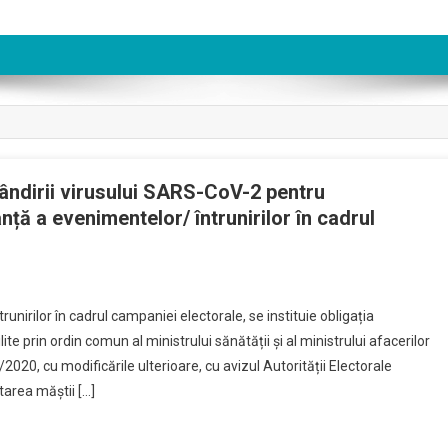
pândirii virusului SARS-CoV-2 pentru
ță a evenimentelor/ întrunirilor în cadrul
n
ăsuri
nirilor în cadrul campaniei electorale, se instituie obligația
e
lite prin ordin comun al ministrului sănătății și al ministrului afacerilor
revenire
5/2020, cu modificările ulterioare, cu avizul Autorității Electorale
i
area măștii […]
imitare
A
ăspândirii