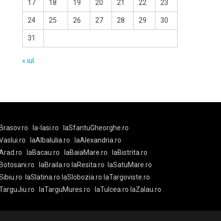
17
18
19
20
21
22
23
24
25
26
27
28
29
30
31
« iul.
Brasov.ro
la-Iasi.ro
laSfantuGheorghe.ro
aVaslui.ro
laAlbaIulia.ro
laAlexandria.ro
Arad.ro
laBacau.ro
laBaiaMare.ro
laBistrita.ro
Botosani.ro
laBraila.ro
laResita.ro
laSatuMare.ro
Sibiu.ro
laSlatina.ro
laSlobozia.ro
laTargoviste.ro
aTarguJiu.ro
laTarguMures.ro
laTulcea.ro
laZalau.ro