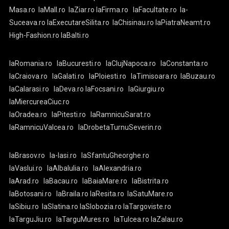
Masa.ro
laMall.ro
laZiar.ro
laFirma.ro
laFacultate.ro
la-
Suceava.ro
laExecutareSilita.ro
laChisinau.ro
laPiatraNeamt.ro
High-Fashion.ro
laBalti.ro
laRomania.ro
laBucuresti.ro
laClujNapoca.ro
laConstanta.ro
laCraiova.ro
laGalati.ro
laPloiesti.ro
laTimisoara.ro
laBuzau.ro
laCalarasi.ro
laDeva.ro
laFocsani.ro
laGiurgiu.ro
laMiercureaCiuc.ro
laOradea.ro
laPitesti.ro
laRamnicuSarat.ro
laRamnicuValcea.ro
laDrobetaTurnuSeverin.ro
laBrasov.ro
la-Iasi.ro
laSfantuGheorghe.ro
laVaslui.ro
laAlbaIulia.ro
laAlexandria.ro
laArad.ro
laBacau.ro
laBaiaMare.ro
laBistrita.ro
laBotosani.ro
laBraila.ro
laResita.ro
laSatuMare.ro
laSibiu.ro
laSlatina.ro
laSlobozia.ro
laTargoviste.ro
laTarguJiu.ro
laTarguMures.ro
laTulcea.ro
laZalau.ro