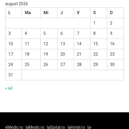
august 2026
L
Ma
Mi
J
V
S
D
1
2
3
4
5
6
7
8
9
10
11
12
13
14
15
16
17
18
19
20
21
22
23
24
25
26
27
28
29
30
31
« iul.
eMedic.ro
laMedic.ro
laSpital.ro
laHotel.ro
la-