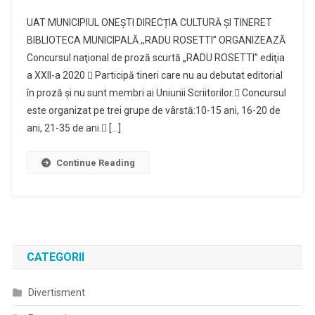
Invitatie
UAT MUNICIPIUL ONEŞTI DIRECȚIA CULTURĂ ȘI TINERET
Concurs
BIBLIOTECA MUNICIPALĂ ,,RADU ROSETTI” ORGANIZEAZĂ
De
Concursul naţional de proză scurtă „RADU ROSETTI” ediţia
Proza
a XXII-a 2020  Participă tineri care nu au debutat editorial
Scurta
„Radu
în proză şi nu sunt membri ai Uniunii Scriitorilor. Concursul
Rosetti”
este organizat pe trei grupe de vârstă:10-15 ani, 16-20 de
ani, 21-35 de ani. […]
Continue Reading
CATEGORII
Divertisment