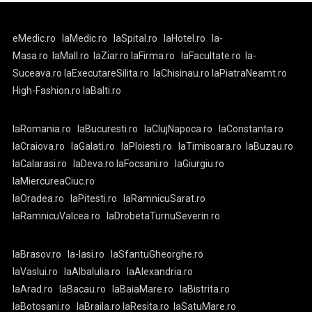
eMedic.ro
laMedic.ro
laSpital.ro
laHotel.ro
la-
Masa.ro
laMall.ro
laZiar.ro
laFirma.ro
laFacultate.ro
la-
Suceava.ro
laExecutareSilita.ro
laChisinau.ro
laPiatraNeamt.ro
High-Fashion.ro
laBalti.ro
laRomania.ro
laBucuresti.ro
laClujNapoca.ro
laConstanta.ro
laCraiova.ro
laGalati.ro
laPloiesti.ro
laTimisoara.ro
laBuzau.ro
laCalarasi.ro
laDeva.ro
laFocsani.ro
laGiurgiu.ro
laMiercureaCiuc.ro
laOradea.ro
laPitesti.ro
laRamnicuSarat.ro
laRamnicuValcea.ro
laDrobetaTurnuSeverin.ro
laBrasov.ro
la-Iasi.ro
laSfantuGheorghe.ro
laVaslui.ro
laAlbaIulia.ro
laAlexandria.ro
laArad.ro
laBacau.ro
laBaiaMare.ro
laBistrita.ro
laBotosani.ro
laBraila.ro
laResita.ro
laSatuMare.ro