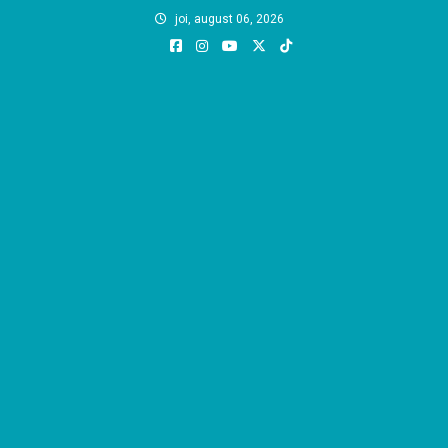
Skip
joi, august 06, 2026
to
content