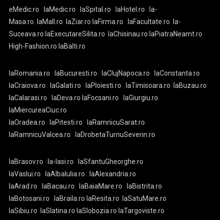
eMedic.ro
laMedic.ro
laSpital.ro
laHotel.ro
la-
Masa.ro
laMall.ro
laZiar.ro
laFirma.ro
laFacultate.ro
la-
Suceava.ro
laExecutareSilita.ro
laChisinau.ro
laPiatraNeamt.ro
High-Fashion.ro
laBalti.ro
laRomania.ro
laBucuresti.ro
laClujNapoca.ro
laConstanta.ro
laCraiova.ro
laGalati.ro
laPloiesti.ro
laTimisoara.ro
laBuzau.ro
laCalarasi.ro
laDeva.ro
laFocsani.ro
laGiurgiu.ro
laMiercureaCiuc.ro
laOradea.ro
laPitesti.ro
laRamnicuSarat.ro
laRamnicuValcea.ro
laDrobetaTurnuSeverin.ro
laBrasov.ro
la-Iasi.ro
laSfantuGheorghe.ro
laVaslui.ro
laAlbaIulia.ro
laAlexandria.ro
laArad.ro
laBacau.ro
laBaiaMare.ro
laBistrita.ro
laBotosani.ro
laBraila.ro
laResita.ro
laSatuMare.ro
laSibiu.ro
laSlatina.ro
laSlobozia.ro
laTargoviste.ro