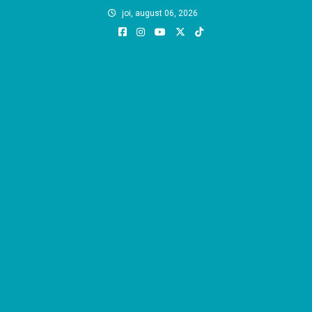
Skip
joi, august 06, 2026
to
content