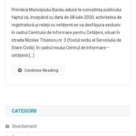
Anunț
Primăria Municipiului Bacău aduce la cunoștința publicului
Deschidere
faptul că, începând cu data de 08 iulie 2020, activitatea de
Centrul
registratură și relații cu cetățenii se va desfășura exclusiv
De
în cadrul Centrului de Informare pentru Cetățeni, situat în
Informare
Pentru
strada Nicolae Titulescu nr. 3 (fostul sediu al Serviciului de
Cetățeni
Stare Civilă). În cadrul noului Centrul de Informare:–
cetățenii […]
Continue Reading
CATEGORII
Divertisment