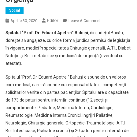
Social
Editor
On
Aprilie 30, 2020
Leave A Comment
Spitalul
Spitalul “Prof. Dr. Eduard Apetrei” Buhuși
, din județul Bacău,
Din
dorește să angajeze, cu orice formă juridică permisă de legislația
Buhuși
în vigoare, medici în specialitatea Chirurgie generală, A.T.I., Diabet,
Angajează
Nutriție și Boli metabolice și medicină de urgență (eventual cu
Medici
În
atestat).
Specialitatea
Chirurgie
Spitalul “Prof. Dr. Eduard Apetrei” Buhuși dispune de un valoros
Generală,
corp medical, care răspunde cu responsabilitate si competenţă
A.T.I.,
solicitărilor venite din partea pacienţilor. Spitalul are o capacitate
Diabet,
de 173 de paturi pentru internări continue (12 secţii şi
Nutriție
compartimente: Pediatrie, Medicina Interna, Cardiologie,
Și
Reumatologie, Medicina Interna Cronici, Ingrijiri Paliative,
Boli
Neurologie, Chirurgie generala, Ortopedie-Traumatologie, A.T.I.,
Metabolice
Boli Infectioase, Psihiatrie cronici) şi 20 paturi pentru internări de
Și