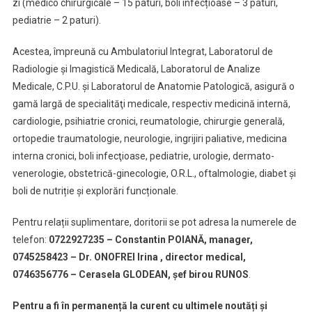
zi (medico chirurgicale – 15 paturi, boli infecțioase – 3 paturi,
Medicină
pediatrie – 2 paturi).
De
Urgență
Acestea, împreună cu Ambulatoriul Integrat, Laboratorul de
Radiologie și Imagistică Medicală, Laboratorul de Analize
Medicale, C.P.U. și Laboratorul de Anatomie Patologică, asigură o
gamă largă de specialităţi medicale, respectiv medicină internă,
cardiologie, psihiatrie cronici, reumatologie, chirurgie generală,
ortopedie traumatologie, neurologie, ingrijiri paliative, medicina
interna cronici, boli infecţioase, pediatrie, urologie, dermato-
venerologie, obstetrică-ginecologie, O.R.L., oftalmologie, diabet și
boli de nutriție și explorări funcționale.
Pentru relații suplimentare, doritorii se pot adresa la numerele de
telefon:
0722927235 – Constantin POIANĂ, manager,
0745258423 – Dr. ONOFREI Irina , director medical,
0746356776 – Cerasela GLODEAN, șef birou RUNOS
.
Pentru a fi în permanență la curent cu ultimele noutăți și