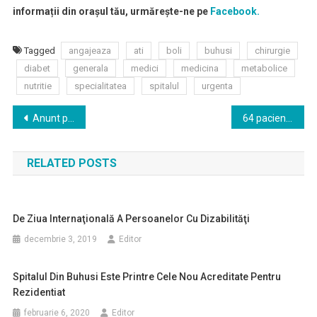
informații din orașul tău, urmărește-ne pe
Facebook.
Tagged
angajeaza
ati
boli
buhusi
chirurgie
diabet
generala
medici
medicina
metabolice
nutritie
specialitatea
spitalul
urgenta
Navigare
Anunt privind depunerea solicitarii de emitere a acordului de mediu pentru proiectul “Racordare la SACET a Spitalului Judetean Bacau”
64 pacienţi şi angajaţi ai Centrului pentru Reabilitare Neuropsihiatrică Dărmăneşti, confirmaţi cu Covid-19
în
RELATED POSTS
articole
De Ziua Internaţională A Persoanelor Cu Dizabilităţi
decembrie 3, 2019
Editor
Spitalul Din Buhusi Este Printre Cele Nou Acreditate Pentru
Rezidentiat
februarie 6, 2020
Editor