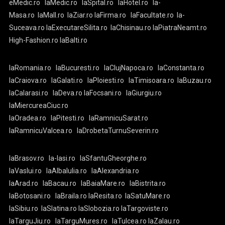
eMedic.ro
laMedic.ro
laSpital.ro
laHotel.ro
la-
Masa.ro
laMall.ro
laZiar.ro
laFirma.ro
laFacultate.ro
la-
Suceava.ro
laExecutareSilita.ro
laChisinau.ro
laPiatraNeamt.ro
High-Fashion.ro
laBalti.ro
laRomania.ro
laBucuresti.ro
laClujNapoca.ro
laConstanta.ro
laCraiova.ro
laGalati.ro
laPloiesti.ro
laTimisoara.ro
laBuzau.ro
laCalarasi.ro
laDeva.ro
laFocsani.ro
laGiurgiu.ro
laMiercureaCiuc.ro
laOradea.ro
laPitesti.ro
laRamnicuSarat.ro
laRamnicuValcea.ro
laDrobetaTurnuSeverin.ro
laBrasov.ro
la-Iasi.ro
laSfantuGheorghe.ro
laVaslui.ro
laAlbaIulia.ro
laAlexandria.ro
laArad.ro
laBacau.ro
laBaiaMare.ro
laBistrita.ro
laBotosani.ro
laBraila.ro
laResita.ro
laSatuMare.ro
laSibiu.ro
laSlatina.ro
laSlobozia.ro
laTargoviste.ro
laTarguJiu.ro
laTarguMures.ro
laTulcea.ro
laZalau.ro