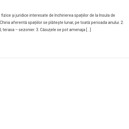
ri
fizice și juridice interesate de închirierea spațiilor de la Insula de
nt
iria aferentă spațiilor se plătește lunar, pe toată perioada anului. 2.
, terasa – sezonier. 3. Căsuțele se pot amenaja […]
rea
cții
nt