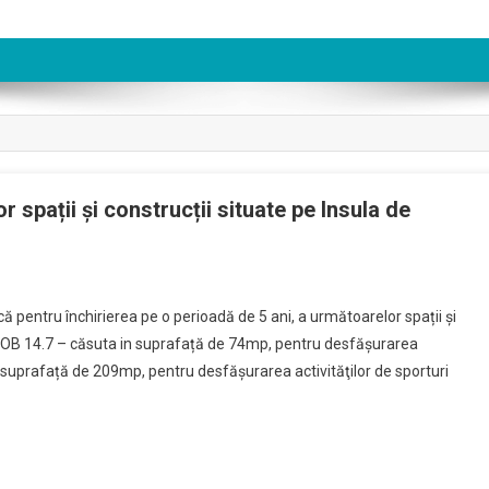
or spații și construcții situate pe Insula de
ție
ă pentru închirierea pe o perioadă de 5 ani, a următoarelor spații și
că
. OB 14.7 – căsuta in suprafață de 74mp, pentru desfăşurarea
u
in suprafață de 209mp, pentru desfăşurarea activităţilor de sporturi
ierea
rucții