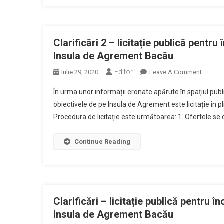
Situa
Pe
Insul
De
Clarificări 2 – licitație publică pentru
Agre
Insula de Agrement Bacău
Bacă
Editor
On
Iulie 29, 2020
Leave A Comment
–
Clarifică
Etapa
În urma unor informații eronate apărute în spațiul publ
2
2
obiectivele de pe Insula de Agrement este licitație în pli
–
Procedura de licitație este următoarea: 1. Ofertele se dep
Licitație
Publică
Pentru
Continue Reading
Închirie
Unor
Spații
Și
Constru
Clarificări – licitație publică pentru î
Situate
Insula de Agrement Bacău
Pe