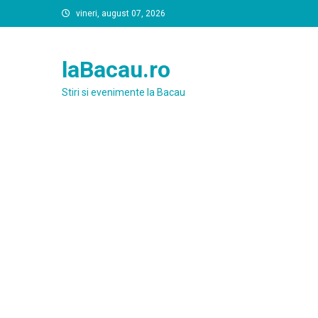
Skip
vineri, august 07, 2026
to
content
laBacau.ro
Stiri si evenimente la Bacau