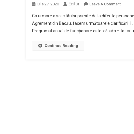
Editor
On
Iulie 27, 2020
Leave A Comment
Insula
Clarifică
De
Ca urmare a solicitărilor primite de la diferite persoane 
–
Agreme
Agrement din Bacău, facem următoarele clarificări: 1. Ch
Licitație
Bacău
Programul anual de funcționare este: căsuța – tot anul
Publică
Pentru
Închirie
Continue Reading
Unor
Spații
Și
Constru
Situate
Pe
Insula
De
Agreme
Bacău