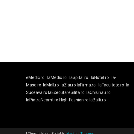
eMedic.ro
laMedic.ro
laSpital.ro
laHotel.ro
la-
Masa.ro
laMall.ro
laZiar.ro
laFirma.ro
laFacultate.ro
la-
Suceava.ro
laExecutareSilita.ro
laChisinau.ro
laPiatraNeamt.ro
High-Fashion.ro
laBalti.ro
|
Theme: News Portal by
Mystery Themes
.