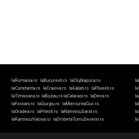
laRomania.ro
laBucuresti.ro
laClujNapoca.ro
la
laConstanta.ro
laCraiova.ro
laGalati.ro
laPloiesti.ro
l
laTimisoara.ro
laBuzau.ro
laCalarasi.ro
laDeva.ro
la
laFocsani.ro
laGiurgiu.ro
laMiercureaCiuc.ro
la
laOradea.ro
laPitesti.ro
laRamnicuSarat.ro
la
laRamnicuValcea.ro
laDrobetaTurnuSeverin.ro
l