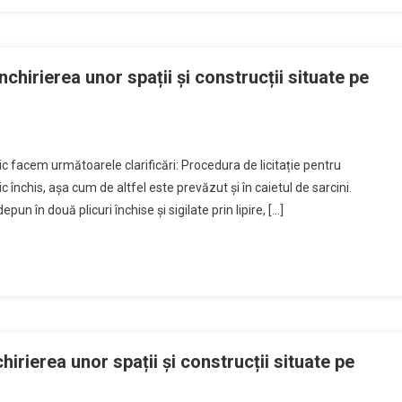
te
a
 închirierea unor spații și construcții situate pe
ment
u
ri
ic facem următoarele clarificări: Procedura de licitație pentru
c închis, așa cum de altfel este prevăzut și în caietul de sarcini.
un în două plicuri închise și sigilate prin lipire, […]
rea
cții
nchirierea unor spații și construcții situate pe