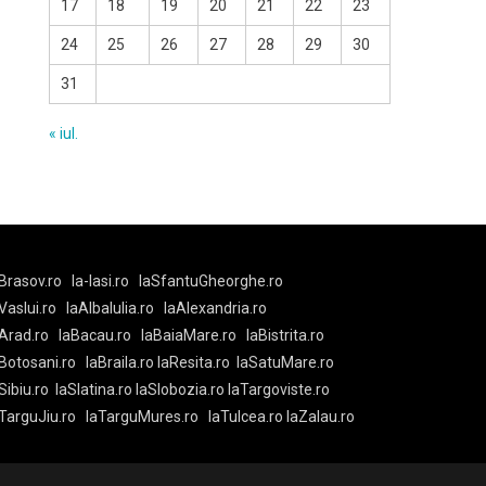
17
18
19
20
21
22
23
24
25
26
27
28
29
30
31
« iul.
Brasov.ro
la-Iasi.ro
laSfantuGheorghe.ro
aVaslui.ro
laAlbaIulia.ro
laAlexandria.ro
Arad.ro
laBacau.ro
laBaiaMare.ro
laBistrita.ro
Botosani.ro
laBraila.ro
laResita.ro
laSatuMare.ro
Sibiu.ro
laSlatina.ro
laSlobozia.ro
laTargoviste.ro
aTarguJiu.ro
laTarguMures.ro
laTulcea.ro
laZalau.ro