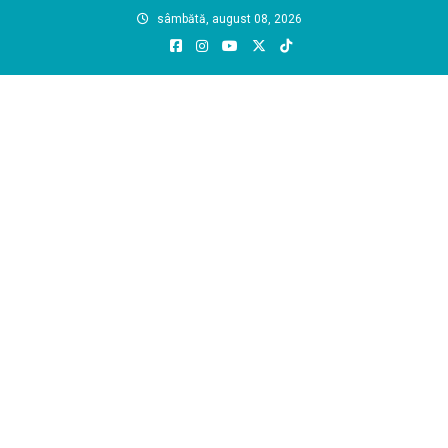
Skip
sâmbătă, august 08, 2026
to
content