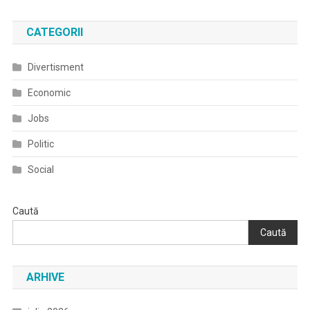
Cartier
CFR
CATEGORII
–
Sala
Divertisment
Polivalentă
–
Economic
CAEX/Parc
Jobs
Industrial
(CFR)”,
Politic
Cod
Social
SMIS
128419
Caută
Caută
ARHIVE