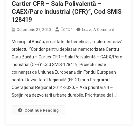
Cartier CFR – Sala Polivalentă –
CAEX/Parc Industrial (CFR)”, Cod SMIS
128419
Editor
On
Octombrie 27, 2020
Leave A Comment
Comunicat
Municipiul Bacău, în calitate de beneﬁciar, implementează
De
proiectul ”Coridor pentru deplasări nemotorizate Centru –
Presă
Gara Bacău – Cartier CFR – Sala Polivalentă – CAEX/Parc
–
Industrial (CFR)” Cod SMIS 128419. Proiectul este
Lansarea
Proiectului
coﬁnanţat de Uniunea Europeană din Fondul European
„Coridor
pentru Dezvoltare Regională (FEDR) prin Programul
Pentru
Operaţional Regional 2014-2020, – Axa prioritară 4 –
Deplasări
Sprijinirea dezvoltării urbane durabile, Prioritatea de […]
Nemotorizat
Centru
Continue Reading
–
Gara
Bacău
–