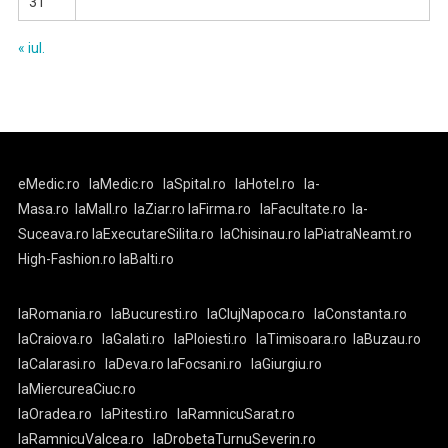
31
« iul.
eMedic.ro
laMedic.ro
laSpital.ro
laHotel.ro
la-
Masa.ro
laMall.ro
laZiar.ro
laFirma.ro
laFacultate.ro
la-
Suceava.ro
laExecutareSilita.ro
laChisinau.ro
laPiatraNeamt.ro
High-Fashion.ro
laBalti.ro
laRomania.ro
laBucuresti.ro
laClujNapoca.ro
laConstanta.ro
laCraiova.ro
laGalati.ro
laPloiesti.ro
laTimisoara.ro
laBuzau.ro
laCalarasi.ro
laDeva.ro
laFocsani.ro
laGiurgiu.ro
laMiercureaCiuc.ro
laOradea.ro
laPitesti.ro
laRamnicuSarat.ro
laRamnicuValcea.ro
laDrobetaTurnuSeverin.ro