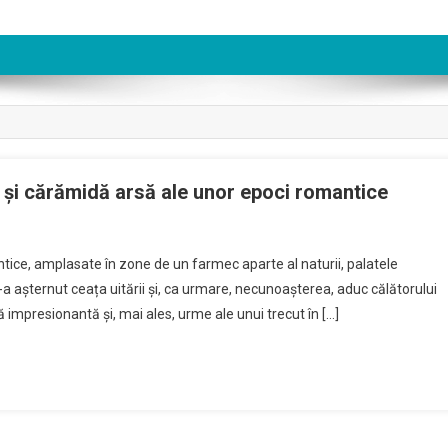
ă și cărămidă arsă ale unor epoci romantice
tele
ntice, amplasate în zone de un farmec aparte al naturii, palatele
ăuane
a așternut ceața uitării și, ca urmare, necunoașterea, aduc călătorului
ă impresionantă și, mai ales, urme ale unui trecut în […]
urii
ră
ămidă
ă