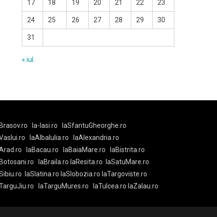
17
18
19
20
21
22
23
24
25
26
27
28
29
30
31
« iul.
Brasov.ro
la-Iasi.ro
laSfantuGheorghe.ro
aVaslui.ro
laAlbaIulia.ro
laAlexandria.ro
Arad.ro
laBacau.ro
laBaiaMare.ro
laBistrita.ro
Botosani.ro
laBraila.ro
laResita.ro
laSatuMare.ro
Sibiu.ro
laSlatina.ro
laSlobozia.ro
laTargoviste.ro
aTarguJiu.ro
laTarguMures.ro
laTulcea.ro
laZalau.ro