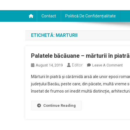
Contact
Politică De Confidențialitate
ETICHETĂ:
MARTURII
Palatele băcăuane – mărturii în piatr
Editor
On
August 14, 2019
Leave A Comment
Pala
Mărturii în piatră și cărămidă arsă ale unor epoci roma
Băc
județului Bacău, peste care, din păcate, multă vreme s-
–
însetat de frumos ori inedit multă distincție, arhitectur
Mărt
În
Piat
Continue Reading
Și
Căr
Ars