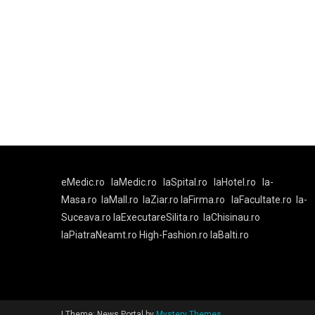
eMedic.ro
laMedic.ro
laSpital.ro
laHotel.ro
la-
Masa.ro
laMall.ro
laZiar.ro
laFirma.ro
laFacultate.ro
la-
Suceava.ro
laExecutareSilita.ro
laChisinau.ro
laPiatraNeamt.ro
High-Fashion.ro
laBalti.ro
|
Theme: News Portal by
Mystery Themes
.