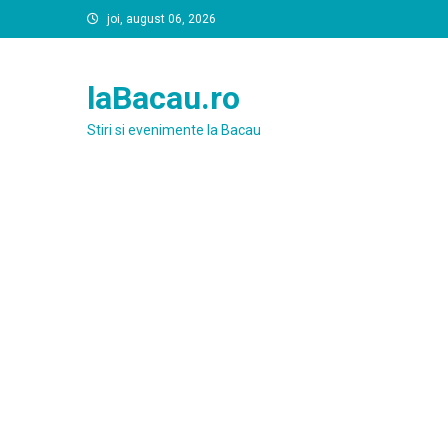
Skip
joi, august 06, 2026
to
content
laBacau.ro
Stiri si evenimente la Bacau