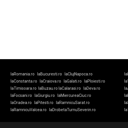
laRomania.ro
laBucuresti.ro
laClujNapoca.ro
la
laConstanta.ro
laCraiova.ro
laGalati.ro
laPloiesti.ro
l
laTimisoara.ro
laBuzau.ro
laCalarasi.ro
laDeva.ro
la
laFocsani.ro
laGiurgiu.ro
laMiercureaCiuc.ro
la
laOradea.ro
laPitesti.ro
laRamnicuSarat.ro
la
laRamnicuValcea.ro
laDrobetaTurnuSeverin.ro
l