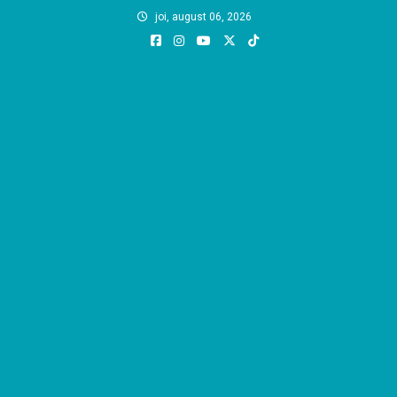
Skip
joi, august 06, 2026
to
content