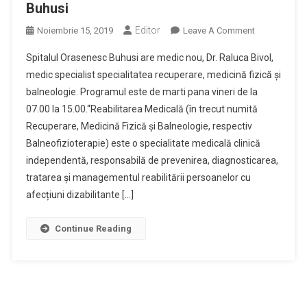
Buhusi
Editor
On
Noiembrie 15, 2019
Leave A Comment
Modificari
Spitalul Orasenesc Buhusi are medic nou, Dr. Raluca Bivol,
In
medic specialist specialitatea recuperare, medicină fizică și
Cadrul
balneologie. Programul este de marti pana vineri de la
Laboratorului
07.00 la 15.00.“Reabilitarea Medicală (în trecut numită
De
Recuperare,
Recuperare, Medicină Fizică și Balneologie, respectiv
Medicină
Balneofizioterapie) este o specialitate medicală clinică
Fizică
independentă, responsabilă de prevenirea, diagnosticarea,
Și
tratarea și managementul reabilitării persoanelor cu
Balneologie
afecțiuni dizabilitante […]
Al
Spitalului
Continue Reading
Orasenesc
Buhusi