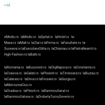
« iul.
eMedic.ro
laMedic.ro
laSpital.ro
laHotel.ro
la-
Masa.ro
laMall.ro
laZiar.ro
laFirma.ro
laFacultate.ro
la-
Suceava.ro
laExecutareSilita.ro
laChisinau.ro
laPiatraNeamt.ro
High-Fashion.ro
laBalti.ro
laRomania.ro
laBucuresti.ro
laClujNapoca.ro
laConstanta.ro
laCraiova.ro
laGalati.ro
laPloiesti.ro
laTimisoara.ro
laBuzau.ro
laCalarasi.ro
laDeva.ro
laFocsani.ro
laGiurgiu.ro
laMiercureaCiuc.ro
laOradea.ro
laPitesti.ro
laRamnicuSarat.ro
laRamnicuValcea.ro
laDrobetaTurnuSeverin.ro