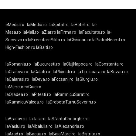
eMedic.ro
laMedic.ro
laSpital.ro
laHotel.ro
la-
Masa.ro
laMall.ro
laZiar.ro
laFirma.ro
laFacultate.ro
la-
Suceava.ro
laExecutareSilita.ro
laChisinau.ro
laPiatraNeamt.ro
High-Fashion.ro
laBalti.ro
laRomania.ro
laBucuresti.ro
laClujNapoca.ro
laConstanta.ro
laCraiova.ro
laGalati.ro
laPloiesti.ro
laTimisoara.ro
laBuzau.ro
laCalarasi.ro
laDeva.ro
laFocsani.ro
laGiurgiu.ro
laMiercureaCiuc.ro
laOradea.ro
laPitesti.ro
laRamnicuSarat.ro
laRamnicuValcea.ro
laDrobetaTurnuSeverin.ro
laBrasov.ro
la-Iasi.ro
laSfantuGheorghe.ro
laVaslui.ro
laAlbaIulia.ro
laAlexandria.ro
laArad.ro
laBacau.ro
laBaiaMare.ro
laBistrita.ro