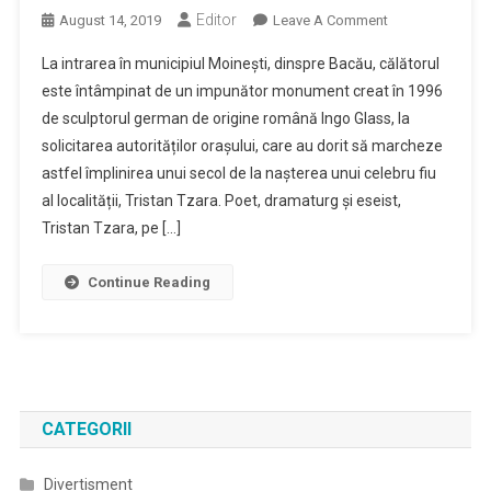
Editor
On
August 14, 2019
Leave A Comment
Mișcarea
La intrarea în municipiul Moinești, dinspre Bacău, călătorul
Culturală
este întâmpinat de un impunător monument creat în 1996
Dada
de sculptorul german de origine română Ingo Glass, la
Are
solicitarea autorităților orașului, care au dorit să marcheze
Rădăcini
La
astfel împlinirea unui secol de la nașterea unui celebru fiu
Moinești,
al localității, Tristan Tzara. Poet, dramaturg și eseist,
Oraș
Tristan Tzara, pe […]
Ce
Promovează
Continue Reading
„turismul
Eveniment”
CATEGORII
Divertisment