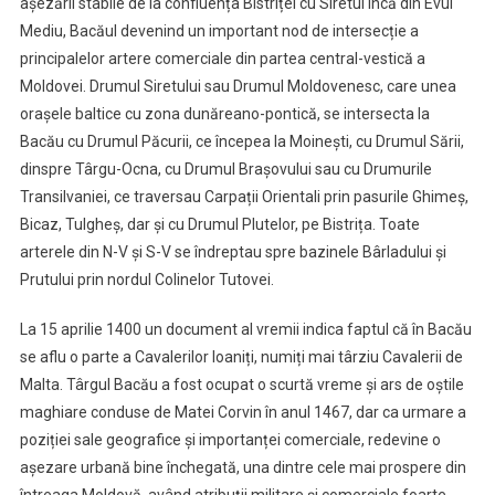
așezării stabile de la confluența Bistriței cu Siretul încă din Evul
Mediu, Bacăul devenind un important nod de intersecție a
principalelor artere comerciale din partea central-vestică a
Moldovei. Drumul Siretului sau Drumul Moldovenesc, care unea
orașele baltice cu zona dunăreano-pontică, se intersecta la
Bacău cu Drumul Păcurii, ce începea la Moinești, cu Drumul Sării,
dinspre Târgu-Ocna, cu Drumul Brașovului sau cu Drumurile
Transilvaniei, ce traversau Carpații Orientali prin pasurile Ghimeș,
Bicaz, Tulgheș, dar și cu Drumul Plutelor, pe Bistrița. Toate
arterele din N-V și S-V se îndreptau spre bazinele Bârladului și
Prutului prin nordul Colinelor Tutovei.
La 15 aprilie 1400 un document al vremii indica faptul că în Bacău
se aflu o parte a Cavalerilor Ioaniți, numiți mai târziu Cavalerii de
Malta. Târgul Bacău a fost ocupat o scurtă vreme și ars de oștile
maghiare conduse de Matei Corvin în anul 1467, dar ca urmare a
poziției sale geografice și importanței comerciale, redevine o
așezare urbană bine închegată, una dintre cele mai prospere din