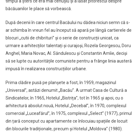
timpul a șters ce era mai cenușiu și a lăsat pitorescul despre
băcăuanilor le place să vorbească.
După decenii în care centrul Bacăului nu dădea niciun semn că s-
ar schimba în vreun fel au început să apară pe lângă cartierele de
blocuri „cutii de chibrituri” și o serie de construcții unicat, ca
urmare a arhitecților talentați și curajoși, Rozela Georgescu, Doru
Anghel, Maria Novac, Al. Săndulescu și Constantin Amîie, deciși
să se lupte cu autoritățile comuniste pentru a frânge linia austeră
impusă în realizarea construcțiilor urbane.
Prima clădire pusă pe planșete a fost, în 1959, magazinul
„Universal”, astăzi denumit „Bacău”. A urmat Casa de Cultură a
Sindicatelor, în 1965, Hotelul „Bistrița”, tot în 1965 și apoi, cu o
arhitectură absolut nouă, Hotelul „Decebal”, în 1970, complexul
comercial „Luceafărul”, în 1975, complexul „Select” (1977), primul
din țară conceput cu apartamente ce înlocuiau spațiile de locuit
din blocurile tradiționale, precum și Hotelul „Moldova” (1980).