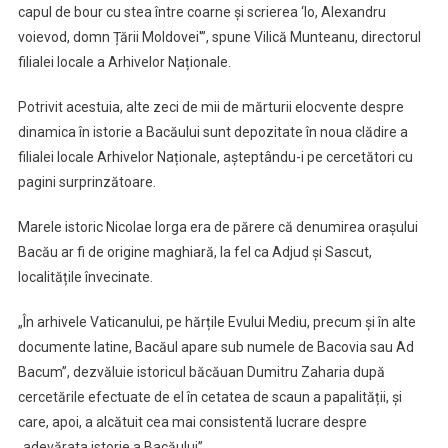
capul de bour cu stea între coarne și scrierea ‘Io, Alexandru
voievod, domn Țării Moldovei'”, spune Vilică Munteanu, directorul
filialei locale a Arhivelor Naționale.
Potrivit acestuia, alte zeci de mii de mărturii elocvente despre
dinamica în istorie a Bacăului sunt depozitate în noua clădire a
filialei locale Arhivelor Naționale, așteptându-i pe cercetători cu
pagini surprinzătoare.
Marele istoric Nicolae Iorga era de părere că denumirea orașului
Bacău ar fi de origine maghiară, la fel ca Adjud și Sascut,
localitățile învecinate.
„În arhivele Vaticanului, pe hărțile Evului Mediu, precum și în alte
documente latine, Bacăul apare sub numele de Bacovia sau Ad
Bacum”, dezvăluie istoricul băcăuan Dumitru Zaharia după
cercetările efectuate de el în cetatea de scaun a papalității, și
care, apoi, a alcătuit cea mai consistentă lucrare despre
„adevărata istorie a Bacăului”.