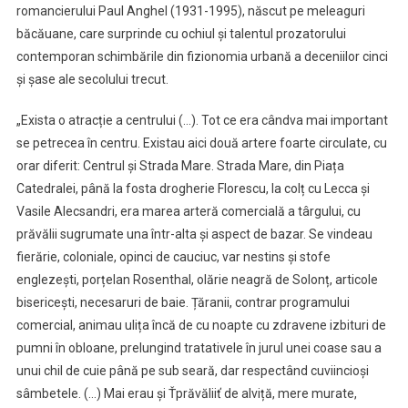
romancierului Paul Anghel (1931-1995), născut pe meleaguri
băcăuane, care surprinde cu ochiul și talentul prozatorului
contemporan schimbările din fizionomia urbană a deceniilor cinci
și șase ale secolului trecut.
„Exista o atracție a centrului (…). Tot ce era cândva mai important
se petrecea în centru. Existau aici două artere foarte circulate, cu
orar diferit: Centrul și Strada Mare. Strada Mare, din Piața
Catedralei, până la fosta drogherie Florescu, la colț cu Lecca și
Vasile Alecsandri, era marea arteră comercială a târgului, cu
prăvălii sugrumate una într-alta și aspect de bazar. Se vindeau
fierărie, coloniale, opinci de cauciuc, var nestins și stofe
englezești, porțelan Rosenthal, olărie neagră de Solonț, articole
bisericești, necesaruri de baie. Țăranii, contrar programului
comercial, animau ulița încă de cu noapte cu zdravene izbituri de
pumni în obloane, prelungind tratativele în jurul unei coase sau a
unui chil de cuie până pe sub seară, dar respectând cuviincioși
sâmbetele. (…) Mai erau și Ťprăvăliiť de alviță, mere murate,