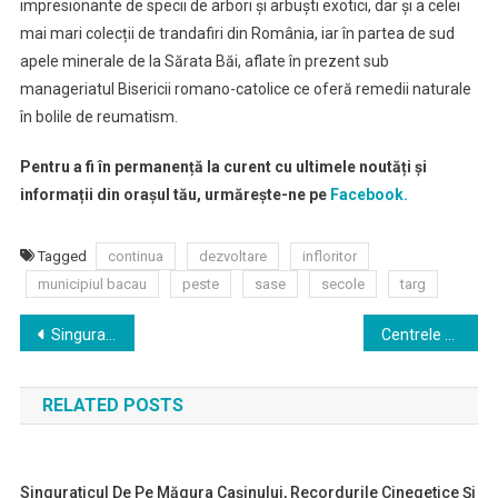
impresionante de specii de arbori și arbuști exotici, dar și a celei
mai mari colecții de trandafiri din România, iar în partea de sud
apele minerale de la Sărata Băi, aflate în prezent sub
manageriatul Bisericii romano-catolice ce oferă remedii naturale
în bolile de reumatism.
Pentru a fi în permanență la curent cu ultimele noutăți și
informații din orașul tău, urmărește-ne pe
Facebook.
Tagged
continua
dezvoltare
infloritor
municipiul bacau
peste
sase
secole
targ
Navigare
Singuraticul de pe Măgura Cașinului, recordurile cinegetice și Ochiul Huitoarei, toate în județul Bacău
Centrele de cultură băcăuane, promotoarele dorințelor lui George Enescu și George Apostu
în
RELATED POSTS
articole
Singuraticul De Pe Măgura Cașinului, Recordurile Cinegetice Și