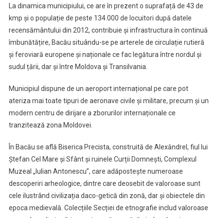
La dinamica municipiului, ce are în prezent o suprafață de 43 de
kmp și o populație de peste 134.000 de locuitori după datele
recensământului din 2012, contribuie și infrastructura în continuă
îmbunătățire, Bacău situându-se pe arterele de circulație rutieră
și feroviară europene și naționale ce fac legătura între nordul și
sudul țării, dar și între Moldova și Transilvania.
Municipiul dispune de un aeroport internațional pe care pot
ateriza mai toate tipuri de aeronave civile și militare, precum și un
modern centru de dirijare a zborurilor internaționale ce
tranzitează zona Moldovei.
În Bacău se află Biserica Precista, construită de Alexăndrel, fiul lui
Ștefan Cel Mare și Sfânt și ruinele Curții Domnești, Complexul
Muzeal „Iulian Antonescu”, care adăpostește numeroase
descoperiri arheologice, dintre care deosebit de valoroase sunt
cele ilustrând civilizația daco-getică din zonă, dar și obiectele din
epoca medievală. Colecțiile Secției de etnografie includ valoroase