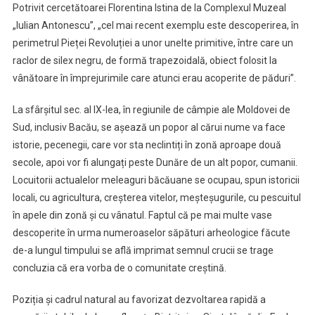
Potrivit cercetătoarei Florentina Istina de la Complexul Muzeal
„Iulian Antonescu”, „cel mai recent exemplu este descoperirea, în
perimetrul Pieței Revoluției a unor unelte primitive, între care un
raclor de silex negru, de formă trapezoidală, obiect folosit la
vânătoare în împrejurimile care atunci erau acoperite de păduri”.
La sfârșitul sec. al IX-lea, în regiunile de câmpie ale Moldovei de
Sud, inclusiv Bacău, se așează un popor al cărui nume va face
istorie, pecenegii, care vor sta neclintiți în zonă aproape două
secole, apoi vor fi alungați peste Dunăre de un alt popor, cumanii.
Locuitorii actualelor meleaguri băcăuane se ocupau, spun istoricii
locali, cu agricultura, creșterea vitelor, meșteșugurile, cu pescuitul
în apele din zonă și cu vânatul. Faptul că pe mai multe vase
descoperite în urma numeroaselor săpături arheologice făcute
de-a lungul timpului se află imprimat semnul crucii se trage
concluzia că era vorba de o comunitate creștină.
Poziția și cadrul natural au favorizat dezvoltarea rapidă a