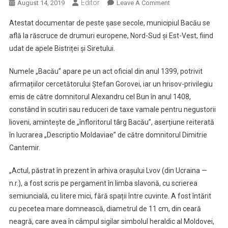
Editor
On
August 14, 2019
Leave A Comment
Municipiul
Atestat documentar de peste șase secole, municipiul Bacău se
Bacău,
află la răscruce de drumuri europene, Nord-Sud și Est-Vest, fiind
„târg
udat de apele Bistriței și Siretului.
Înfloritor”
În
Numele „Bacău” apare pe un act oficial din anul 1399, potrivit
Continuă
afirmațiilor cercetătorului Ștefan Gorovei, iar un hrisov-privilegiu
Dezvoltare
De
emis de către domnitorul Alexandru cel Bun în anul 1408,
Peste
constând în scutiri sau reduceri de taxe vamale pentru negustorii
Șase
lioveni, amintește de „înfloritorul târg Bacău”, aserțiune reiterată
Secole
în lucrarea „Descriptio Moldaviae” de către domnitorul Dimitrie
Cantemir.
„Actul, păstrat în prezent în arhiva orașului Lvov (din Ucraina —
n.r.), a fost scris pe pergament în limba slavonă, cu scrierea
semiuncială, cu litere mici, fără spații între cuvinte. A fost întărit
cu pecetea mare domnească, diametrul de 11 cm, din ceară
neagră, care avea în câmpul sigilar simbolul heraldic al Moldovei,