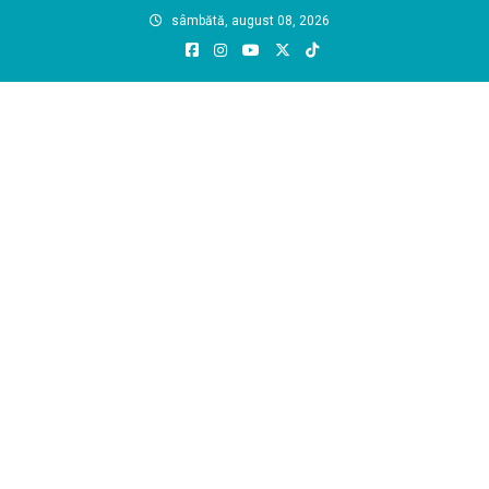
Skip
sâmbătă, august 08, 2026
to
content