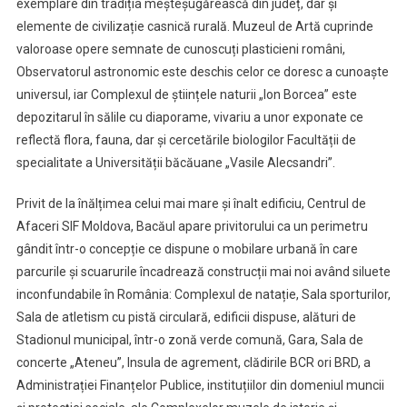
exemplare din tradiția meșteșugărească din județ, dar și
elemente de civilizație casnică rurală. Muzeul de Artă cuprinde
valoroase opere semnate de cunoscuți plasticieni români,
Observatorul astronomic este deschis celor ce doresc a cunoaște
universul, iar Complexul de științele naturii „Ion Borcea” este
depozitarul în sălile cu diaporame, vivariu a unor exponate ce
reflectă flora, fauna, dar și cercetările biologilor Facultății de
specialitate a Universității băcăuane „Vasile Alecsandri”.
Privit de la înălțimea celui mai mare și înalt edificiu, Centrul de
Afaceri SIF Moldova, Bacăul apare privitorului ca un perimetru
gândit într-o concepție ce dispune o mobilare urbană în care
parcurile și scuarurile încadrează construcții mai noi având siluete
inconfundabile în România: Complexul de natație, Sala sporturilor,
Sala de atletism cu pistă circulară, edificii dispuse, alături de
Stadionul municipal, într-o zonă verde comună, Gara, Sala de
concerte „Ateneu”, Insula de agrement, clădirile BCR ori BRD, a
Administrației Finanțelor Publice, instituțiilor din domeniul muncii