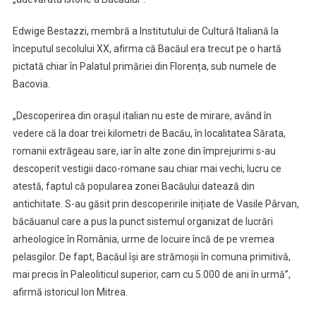
Edwige Bestazzi, membră a Institutului de Cultură Italiană la
începutul secolului XX, afirma că Bacăul era trecut pe o hartă
pictată chiar în Palatul primăriei din Florența, sub numele de
Bacovia.
„Descoperirea din orașul italian nu este de mirare, având în
vedere că la doar trei kilometri de Bacău, în localitatea Sărata,
romanii extrăgeau sare, iar în alte zone din împrejurimi s-au
descoperit vestigii daco-romane sau chiar mai vechi, lucru ce
atestă, faptul că popularea zonei Bacăului datează din
antichitate. S-au găsit prin descoperirile inițiate de Vasile Pârvan,
băcăuanul care a pus la punct sistemul organizat de lucrări
arheologice în România, urme de locuire încă de pe vremea
pelasgilor. De fapt, Bacăul își are strămoșii în comuna primitivă,
mai precis în Paleoliticul superior, cam cu 5.000 de ani în urmă”,
afirmă istoricul Ion Mitrea.