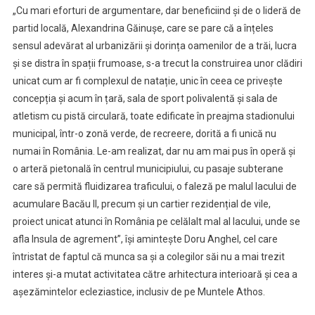
„Cu mari eforturi de argumentare, dar beneficiind și de o lideră de
partid locală, Alexandrina Găinușe, care se pare că a înțeles
sensul adevărat al urbanizării și dorința oamenilor de a trăi, lucra
și se distra în spații frumoase, s-a trecut la construirea unor clădiri
unicat cum ar fi complexul de natație, unic în ceea ce privește
concepția și acum în țară, sala de sport polivalentă și sala de
atletism cu pistă circulară, toate edificate în preajma stadionului
municipal, într-o zonă verde, de recreere, dorită a fi unică nu
numai în România. Le-am realizat, dar nu am mai pus în operă și
o arteră pietonală în centrul municipiului, cu pasaje subterane
care să permită fluidizarea traficului, o faleză pe malul lacului de
acumulare Bacău II, precum și un cartier rezidențial de vile,
proiect unicat atunci în România pe celălalt mal al lacului, unde se
afla Insula de agrement”, își amintește Doru Anghel, cel care
întristat de faptul că munca sa și a colegilor săi nu a mai trezit
interes și-a mutat activitatea către arhitectura interioară și cea a
așezămintelor ecleziastice, inclusiv de pe Muntele Athos.