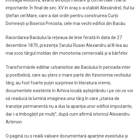
întreaga Moldovă, având atribuții militare și comerciale foarte
importante. În final de sec. XV în oraș s-a stabilit Alexăndrel, fiul lui
Ștefan cel Mare, care a dat ordin pentru construirea Curții
Domnești și Bisericii Precista, cele mai vechi edificii din Bacău.
Racordarea Bacăului la rețeaua de linie ferată în data de 27
decembrie 1870, prezența Țarului Rusiei Alexandru al III-lea au
mai scos târgul moldav din monotonia comercială și a bârfelor.
Transformările edilitar-urbanistice ale Bacăului în perioada inter
și postbelică, care au șters o mare parte din fizionomia vechiului
târg, au fost foarte puțin surprinse în literatura vremii,
documentele existente în Arhiva locală așteptându-i pe cei ce vor
să readucă la lumină imaginea unui târg în care „starea de
tranziție permanentă nu a dus la apariția unor edificii impozante,
dar i-a îmbogățit pe mulți”, după cum afirmă istoricul Alexandru
Artimon.
O pagină cu o reală valoare documentară aparține eseistului și