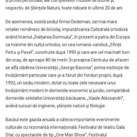
și protecției sociale, ale Complexelor muzele de istorie și,
respectiv, de Științele Naturii, toate ridicate în ultimii 20 de ani.
De asemenea, există sediul firmei Dedeman, cel mai mare
retailer românesc de bricolaj, impunătoarea Catedrală ortodoxă
având hramul „Înălțarea Domnului”, în prezent a patra din Europa
ca mărime din cultul ortodox, ori cea romană-catolică „Sfinții
Petru și Pavel”, construite după 1990 și care are cel mai înalt turn
din oraș, de aproape 80 de metri. În preajma Centrului de afaceri
se află clădirea Universității „George Bacovia”, prima instituție de
învățământ particular care și-a făruit din fonduri proprii, după
1992, un sediu modern, dotat cu toate cele necesare unui
învățământ modern în domeniile economic și juridic, completând
domeniile celelaltei Universități băcăuane, „Vasile Alecsandri”,
având cursuri de inginerie, științele naturii și filologie.
Bacăul este gazda anuală a câteva importante evenimente
culturale cu rezonanță internațională: Festivalul de teatru Gala
Star, cu spectacole de tip „One Man Show”, Festivalul