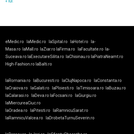
« iul.
eMedic.ro
laMedic.ro
laSpital.ro
laHotel.ro
la-
Masa.ro
laMall.ro
laZiar.ro
laFirma.ro
laFacultate.ro
la-
Suceava.ro
laExecutareSilita.ro
laChisinau.ro
laPiatraNeamt.ro
High-Fashion.ro
laBalti.ro
laRomania.ro
laBucuresti.ro
laClujNapoca.ro
laConstanta.ro
laCraiova.ro
laGalati.ro
laPloiesti.ro
laTimisoara.ro
laBuzau.ro
laCalarasi.ro
laDeva.ro
laFocsani.ro
laGiurgiu.ro
laMiercureaCiuc.ro
laOradea.ro
laPitesti.ro
laRamnicuSarat.ro
laRamnicuValcea.ro
laDrobetaTurnuSeverin.ro