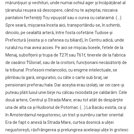
mărunțișuri și vechituri, unde numai ochiul ager și încăpățânat al
țăranului reușea să descopere, când nu te așteptai, niscaiva
pantaloni ferfenițiți Ťcu vipușcăť sau o curea cu cataramă. (…)
Spre seară, mișcarea înceta aici, transportându-se, în schimb,
dincolo, pe cealaltă arteră, între fosta cofetărie Tudose și
Prefectură (exista și o cafenea cu biliard), în Centru adică, unde
ruralul nu mai avea acces. Pe aici se mișcau liceele, fetele de la
Menaj, subofițerii și trupa de Ť27ť sau Ť61ť, tinerele de la fabrica
de casânci ŤGloriať, sau de la croitorii, funcționarii necăsătoriți de
la tribunal. Profesorii melancolici, cu enigme intelectuale, se
plimbau la gară, singuratici, cu câte o carte sub braț, iar
pensionarii preferau hala. Dar aceștia erau izolați, iar cei care-și
puteau plăti luxul unei birje nu călcau niciodată pe caldarâm. Cele
două artere, Centrul și Strada Mare, erau tot atât de despărțite
una de alta ca și Hudsonul de Potomac. (…) La Bacău exista, ca și
în Amsterdamul negustoresc, un trist și sumbru cartier oriental.
Era de fapt o anexă la Strada Mare, curtea dosnică a uliței
negustorești, răsfrângerea și prelungirea aceleiași ulițe în grotesc