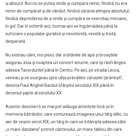
și absurd. Aici nu se putea vinde și cumpăra nimic, fiindcă nu era
nimic de cumpărat și de vândut; fiindcă sărăcia atingea absolutul,
fiindcă deprinderea de a vinde și cumpăra se exercitau mecanic,
în gol. Dar în schimb aici, tocmai aici se îngrămădea până la
sufocare o populație guralivă și neostenită, veselă și tristă,
desperată.
Nu existau câini, nici pisici, dar orătăniile de apă și broaștele
asigurau ziua și noaptea un concert anume, care își răsfrângea
adesea Ťacordurileť până în Centru. Pe aici, pe strada Lecca,
veneau și se scurgeau spre ulița prăvăliilor căruțele țărănești”,
descria Paul Anghel Bacăul sfârșitul secolului XIX până în
deceniul șapte al secolului XX.
Acestor descrieri li se mai pot adăuga amintirile încă vii în
memoria bătrânilor, care conturează imaginea unui târg idilic, cu
aer de veșnic secol XIX, un târg în care se întâmpla adesea câte
„o mare dandana” potrivit cântecului, un mare tablou din care