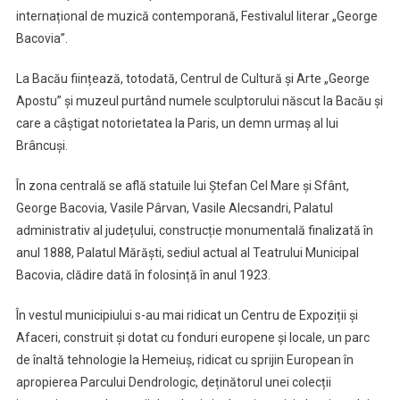
internațional de muzică contemporană, Festivalul literar „George
Bacovia”.
La Bacău ființează, totodată, Centrul de Cultură și Arte „George
Apostu” și muzeul purtând numele sculptorului născut la Bacău și
care a câștigat notorietatea la Paris, un demn urmaș al lui
Brâncuși.
În zona centrală se află statuile lui Ștefan Cel Mare și Sfânt,
George Bacovia, Vasile Pârvan, Vasile Alecsandri, Palatul
administrativ al județului, construcție monumentală finalizată în
anul 1888, Palatul Mărăști, sediul actual al Teatrului Municipal
Bacovia, clădire dată în folosință în anul 1923.
În vestul municipiului s-au mai ridicat un Centru de Expoziții și
Afaceri, construit și dotat cu fonduri europene și locale, un parc
de înaltă tehnologie la Hemeiuș, ridicat cu sprijin European în
apropierea Parcului Dendrologic, deținătorul unei colecții