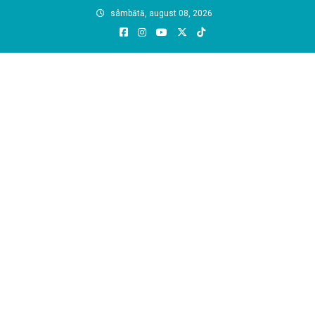
Skip
sâmbătă, august 08, 2026
to
content