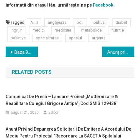
informații din orașul tău, urmărește-ne pe
Facebook.
Tagged
A.T.I
angajeaza
boli
buhusi
diabet
ingrijiri
medici
medicina
metabolice
nutritie
paliative
specialitatea
spitalul
urgenta
Navigare
Baza 95 Aeriană a marcat 100 de ani de la înfiinţare
Anunț privind introducerea sensului unic pe strada Vulturului cu sensul de mers către strada Sucevei
în
RELATED POSTS
articole
Comunicat De Presă – Lansare Proiect „Modernizare Și
Reabilitare Colegiul Grigore Antipa”, Cod SMIS 129438
august 21, 2020
Editor
Anunt Privind Depunerea Solicitarii De Emitere A Acordului De
Mediu Pentru Proiectul “Racordare La SACET A Spitalului