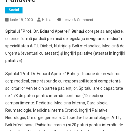
Social
Editor
On
Iunie 18, 2020
Leave A Comment
Spitalul
Spitalul “Prof. Dr. Eduard Apetrei” Buhuși
dorește să angajeze,
Din
cu orice formă juridică permisă de legislația în vigoare, medici în
Buhuși
specialitatea A.T.I., Diabet, Nutriție și Boli metabolice, Medicină de
Angajează
urgență (eventual cu atestat) și îngrijiri paliative (atestat în îngrijiri
Medici
În
paliative).
Specialitatea
A.T.I.,
Spitalul “Prof. Dr. Eduard Apetrei” Buhuși dispune de un valoros
Diabet,
corp medical, care răspunde cu responsabilitate si competenţă
Nutriție
solicitărilor venite din partea pacienţilor. Spitalul are o capacitate
Și
de 173 de paturi pentru internări continue (12 secţii şi
Boli
compartimente: Pediatrie, Medicina Interna, Cardiologie,
Metabolice,
Reumatologie, Medicina Interna Cronici, Ingrijiri Paliative,
Medicină
Neurologie, Chirurgie generala, Ortopedie-Traumatologie, A.T.I.,
De
Boli Infectioase, Psihiatrie cronici) şi 20 paturi pentru internări de
Urgență