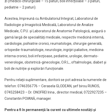
zi (medico-chirurgicale – 15 paturi, boli infecțioase – 3 paturi,
Și
pediatrie – 2 paturi).
Îngrijiri
Paliative
Acestea, împreună cu Ambulatoriul Integrat, Laboratorul de
Radiologie și Imagistică Medicală, Laboratorul de Analize
Medicale, C.P.U. și Laboratorul de Anatomie Patologică, asigură o
gamă largă de specialităţi medicale, respectiv medicină internă,
cardiologie, psihiatrie cronici, reumatologie, chirurgie generală,
ortopedie-traumatologie, neurologie, ingrijiri paliative, medicina
interna cronici, boli infecţioase, pediatrie, urologie, dermato-
venerologie, obstetrică-ginecologie, O.R.L., oftalmologie, diabet și
boli de nutriție și explorări funcționale.
Pentru relații suplimentare, doritorii se pot adresa la numerele de
telefon: 0746356776 – Cerasela GLODEAN, șef birou RUNOS,
0745258423 – Dr. ONOFREI Irina , director medical, 0722927235 –
Constantin POIANĂ, manager.
Pentru a fi în permanență la curent cu ultimele noutăți și