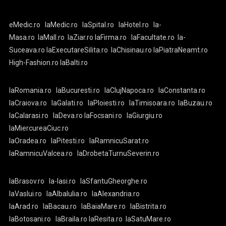
eMedic.ro
laMedic.ro
laSpital.ro
laHotel.ro
la-
Masa.ro
laMall.ro
laZiar.ro
laFirma.ro
laFacultate.ro
la-
Suceava.ro
laExecutareSilita.ro
laChisinau.ro
laPiatraNeamt.ro
High-Fashion.ro
laBalti.ro
laRomania.ro
laBucuresti.ro
laClujNapoca.ro
laConstanta.ro
laCraiova.ro
laGalati.ro
laPloiesti.ro
laTimisoara.ro
laBuzau.ro
laCalarasi.ro
laDeva.ro
laFocsani.ro
laGiurgiu.ro
laMiercureaCiuc.ro
laOradea.ro
laPitesti.ro
laRamnicuSarat.ro
laRamnicuValcea.ro
laDrobetaTurnuSeverin.ro
laBrasov.ro
la-Iasi.ro
laSfantuGheorghe.ro
laVaslui.ro
laAlbaIulia.ro
laAlexandria.ro
laArad.ro
laBacau.ro
laBaiaMare.ro
laBistrita.ro
laBotosani.ro
laBraila.ro
laResita.ro
laSatuMare.ro