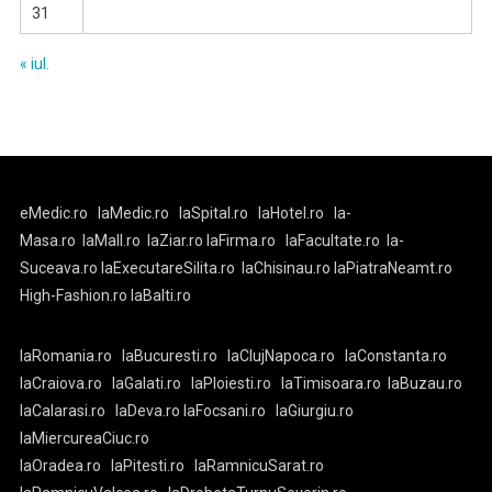
31
« iul.
eMedic.ro
laMedic.ro
laSpital.ro
laHotel.ro
la-
Masa.ro
laMall.ro
laZiar.ro
laFirma.ro
laFacultate.ro
la-
Suceava.ro
laExecutareSilita.ro
laChisinau.ro
laPiatraNeamt.ro
High-Fashion.ro
laBalti.ro
laRomania.ro
laBucuresti.ro
laClujNapoca.ro
laConstanta.ro
laCraiova.ro
laGalati.ro
laPloiesti.ro
laTimisoara.ro
laBuzau.ro
laCalarasi.ro
laDeva.ro
laFocsani.ro
laGiurgiu.ro
laMiercureaCiuc.ro
laOradea.ro
laPitesti.ro
laRamnicuSarat.ro