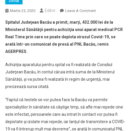
Social
Editor
On
Martie 25, 2020
Leave A Comment
Spitalul
Spitalul Judeţean Bacău a primit, marţi, 432.000 lei de la
Judeţean
Ministerul Sănătăţii pentru achiziţia unui aparat medical PCR
Bacău
Real Time prin care se poate depista virusul Covid-19, se
A
arată într-un comunicat de presă al PNL Bacău, remis
Primit
Bani
AGERPRES.
De
La
Achiziţia aparatului pentru spital va fi realizată de Consiliul
Ministerul
Judeţean Bacău, în contul căruia intră suma de la Ministerul
Sănătăţii
Sănătăţii, şi va putea fi realizată în regim de urgenţă, mai
Pentru
precizează sursa citată.
A
Achiziţiona
“Faptul că testele se vor putea face la Bacău va permite
Un
specialiştilor în sănătate să câştige timp, să afle mai repede cine
Aparat
este infectat, persoanele care au intrat în contact vor putea fi
Pentru
depistate şi izolate mai repede, iar lanţul de transmitere a COVID-
Depistarea
19 va fi întrerup mult mai devreme”, se arată în comunicatul PNL