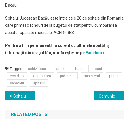
Covid-
Bacău.
19
Spitalul Judeţean Bacău este între cele 20 de spitale din România
care primesc fonduri de la bugetul de stat pentru cumpărarea
acestor aparate medicale. AGERPRES
Pentru a fi în permanență la curent cu ultimele noutăți și
informații din orașul tău, urmărește-ne pe
Facebook.
Tagged
achizitiona
aparat
bacau
bani
covid 19
depistarea
judetean
ministerul
primit
sanatatii
spitalul
Navigare
Spitalul din Buhusi angajeaza fara concurs medici pentru ATI, Boli Infectioase si Medicina de Urgenta
Comunicat de presa – grup operativ pentru identificarea si preluarea problemelor cu care se confrunta persoanele varstnice peste 65 ani
în
RELATED POSTS
articole