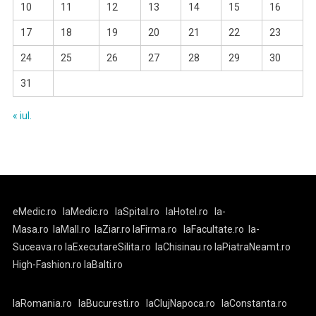
10
11
12
13
14
15
16
17
18
19
20
21
22
23
24
25
26
27
28
29
30
31
« iul.
eMedic.ro
laMedic.ro
laSpital.ro
laHotel.ro
la-
Masa.ro
laMall.ro
laZiar.ro
laFirma.ro
laFacultate.ro
la-
Suceava.ro
laExecutareSilita.ro
laChisinau.ro
laPiatraNeamt.ro
High-Fashion.ro
laBalti.ro
laRomania.ro
laBucuresti.ro
laClujNapoca.ro
laConstanta.ro