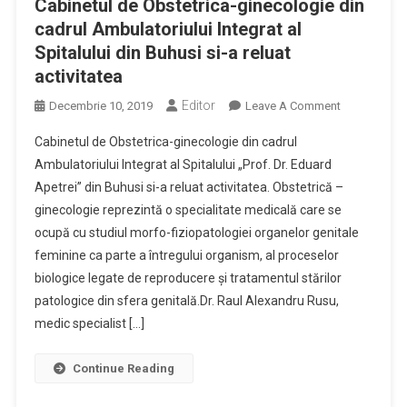
Cabinetul de Obstetrica-ginecologie din
Siguranță
cadrul Ambulatoriului Integrat al
A
Spitalului din Buhusi si-a reluat
Evenimentelo
activitatea
Întrunirilor
În
Editor
On
Decembrie 10, 2019
Leave A Comment
Cadrul
Cabinetul
Campaniei
Cabinetul de Obstetrica-ginecologie din cadrul
De
Electorale
Ambulatoriului Integrat al Spitalului „Prof. Dr. Eduard
Obstetrica-
Apetrei” din Buhusi si-a reluat activitatea. Obstetrică –
Ginecologie
ginecologie reprezintă o specialitate medicală care se
Din
Cadrul
ocupă cu studiul morfo-fiziopatologiei organelor genitale
Ambulatoriul
feminine ca parte a întregului organism, al proceselor
Integrat
biologice legate de reproducere și tratamentul stărilor
Al
patologice din sfera genitală.Dr. Raul Alexandru Rusu,
Spitalului
medic specialist […]
Din
Buhusi
Continue Reading
Si-
A