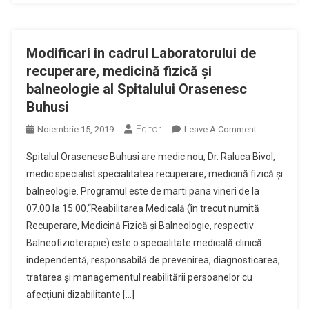
Reluat
Activitatea
Modificari in cadrul Laboratorului de
recuperare, medicină fizică și
balneologie al Spitalului Orasenesc
Buhusi
Editor
On
Noiembrie 15, 2019
Leave A Comment
Modificari
Spitalul Orasenesc Buhusi are medic nou, Dr. Raluca Bivol,
In
medic specialist specialitatea recuperare, medicină fizică și
Cadrul
balneologie. Programul este de marti pana vineri de la
Laboratorului
07.00 la 15.00.“Reabilitarea Medicală (în trecut numită
De
Recuperare,
Recuperare, Medicină Fizică și Balneologie, respectiv
Medicină
Balneofizioterapie) este o specialitate medicală clinică
Fizică
independentă, responsabilă de prevenirea, diagnosticarea,
Și
tratarea și managementul reabilitării persoanelor cu
Balneologie
afecțiuni dizabilitante […]
Al