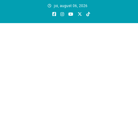
Skip
joi, august 06, 2026
to
content