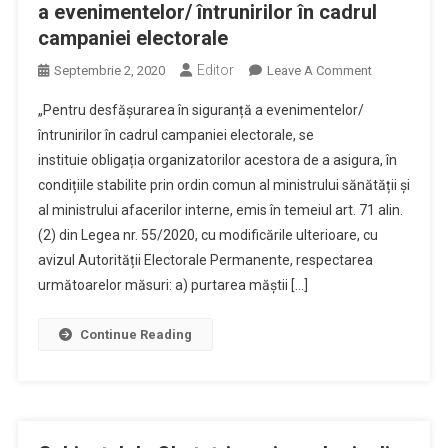
a evenimentelor/ întrunirilor în cadrul
campaniei electorale
Editor
On
Septembrie 2, 2020
Leave A Comment
Măsuri
„Pentru desfășurarea în siguranță a evenimentelor/
De
întrunirilor în cadrul campaniei electorale, se
Prevenire
instituie obligația organizatorilor acestora de a asigura, în
Și
condițiile stabilite prin ordin comun al ministrului sănătății și
Limitare
A
al ministrului afacerilor interne, emis în temeiul art. 71 alin.
Răspândirii
(2) din Legea nr. 55/2020, cu modificările ulterioare, cu
Virusului
avizul Autorității Electorale Permanente, respectarea
SARS-
următoarelor măsuri: a) purtarea măștii […]
CoV-
2
Continue Reading
Pentru
Organizarea
Și
Desfășurare
În